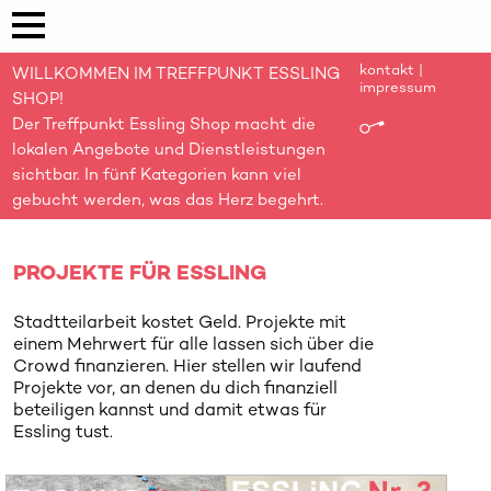
kontakt
|
WILLKOMMEN IM TREFFPUNKT ESSLING
impressum
SHOP!
Der Treffpunkt Essling Shop macht die
lokalen Angebote und Dienstleistungen
sichtbar. In fünf Kategorien kann viel
gebucht werden, was das Herz begehrt.
PROJEKTE FÜR ESSLING
Stadtteilarbeit kostet Geld. Projekte mit
einem Mehrwert für alle lassen sich über die
Crowd finanzieren. Hier stellen wir laufend
Projekte vor, an denen du dich finanziell
beteiligen kannst und damit etwas für
Essling tust.