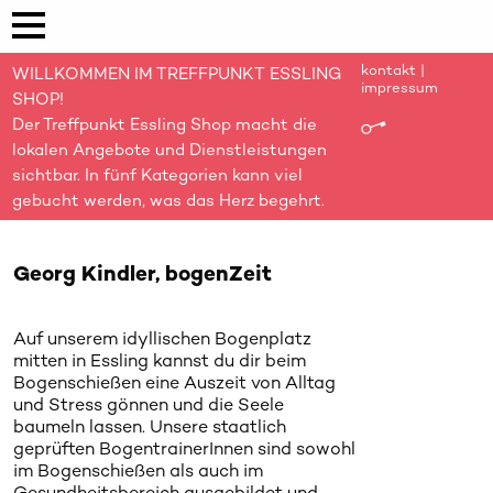
kontakt
|
WILLKOMMEN IM TREFFPUNKT ESSLING
impressum
SHOP!
Der Treffpunkt Essling Shop macht die
lokalen Angebote und Dienstleistungen
sichtbar. In fünf Kategorien kann viel
gebucht werden, was das Herz begehrt.
Georg Kindler, bogenZeit
Auf unserem idyllischen Bogenplatz
mitten in Essling kannst du dir beim
Bogenschießen eine Auszeit von Alltag
und Stress gönnen und die Seele
baumeln lassen. Unsere staatlich
geprüften BogentrainerInnen sind sowohl
im Bogenschießen als auch im
Gesundheitsbereich ausgebildet und