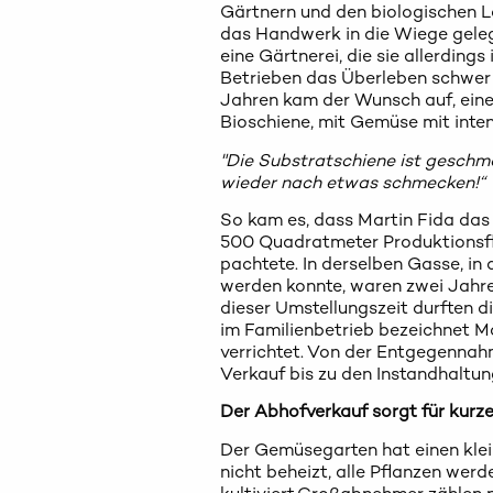
Gärtnern und den biologischen L
das Handwerk in die Wiege gelegt
eine Gärtnerei, die sie allerdings
Betrieben das Überleben schwer 
Jahren kam der Wunsch auf, ein
Bioschiene, mit Gemüse mit int
"Die Substratschiene ist geschma
wieder nach etwas schmecken!“
So kam es, dass Martin Fida da
500 Quadratmeter Produktionsfl
pachtete. In derselben Gasse, in
werden konnte, waren zwei Jahre
dieser Umstellungszeit durften d
im Familienbetrieb bezeichnet Mar
verrichtet. Von der Entgegennah
Verkauf bis zu den Instandhaltun
Der Abhofverkauf sorgt für kur
Der Gemüsegarten hat einen kle
nicht beheizt, alle Pflanzen wer