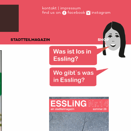
kontakt
|
impressum
find us on:
facebook
instagram
STADTTEILMAGAZIN
SHOP