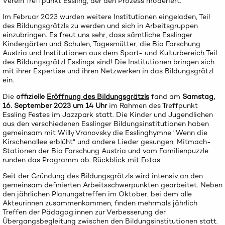
Verein Treffpunkt Essling, der den Prozess moderiert.
Im Februar 2023 wurden weitere Institutionen eingeladen, Teil
des Bildungsgrätzls zu werden und sich in Arbeitsgruppen
einzubringen. Es freut uns sehr, dass sämtliche Esslinger
Kindergärten und Schulen, Tagesmütter, die Bio Forschung
Austria und Institutionen aus dem Sport- und Kulturbereich Teil
des Bildungsgrätzl Esslings sind! Die Institutionen bringen sich
mit ihrer Expertise und ihren Netzwerken in das Bildungsgrätzl
ein.
Die
offizielle
Eröffnung des Bildungsgrätzls
fand am
Samstag,
16. September 2023 um 14 Uhr
im Rahmen des Treffpunkt
Essling Festes im Jazzpark statt. Die Kinder und Jugendlichen
aus den verschiedenen Esslinger Bildungsinstitutionen haben
gemeinsam mit Willy Vranovsky die Esslinghymne "Wenn die
Kirschenallee erblüht" und andere Lieder gesungen, Mitmach-
Stationen der Bio Forschung Austria und vom Familienpuzzle
runden das Programm ab.
Rückblick mit Fotos
Seit der Gründung des Bildungsgrätzls wird intensiv an den
gemeinsam definierten Arbeitsschwerpunkten gearbeitet. Neben
den jährlichen Planungstreffen im Oktober, bei dem alle
Akteurinnen zusammenkommen, finden mehrmals jährlich
Treffen der Pädagog:innen zur Verbesserung der
Übergangsbegleitung zwischen den Bildungsinstitutionen statt.