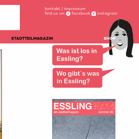
kontakt
|
impressum
find us on:
facebook
instagram
STADTTEILMAGAZIN
SHOP