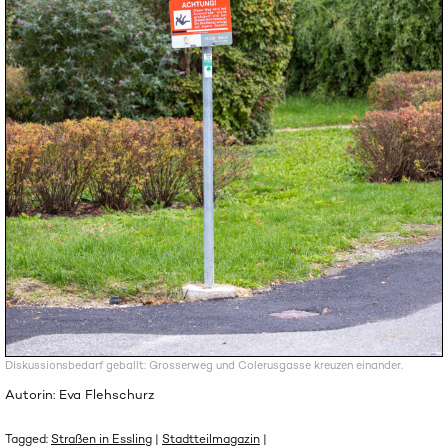
Diskussionsbedarf geballt: Grosserweg und Colerusgasse kreuzen einander.
Autorin: Eva Flehschurz
Tagged:
Straßen in Essling
|
Stadtteilmagazin
|