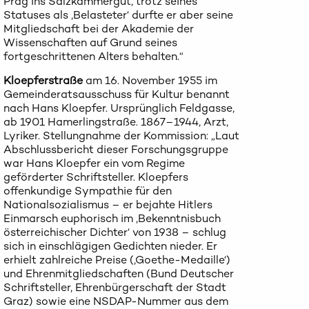
Prag ins Salzkammergut, trotz seines
Statuses als ‚Belasteter‘ durfte er aber seine
Mitgliedschaft bei der Akademie der
Wissenschaften auf Grund seines
fortgeschrittenen Alters behalten.“
Kloepferstraße
am 16. November 1955 im
Gemeinderatsausschuss für Kultur benannt
nach Hans Kloepfer. Ursprünglich Feldgasse,
ab 1901 Hamerlingstraße. 1867–1944, Arzt,
Lyriker. Stellungnahme der Kommission: „Laut
Abschlussbericht dieser Forschungsgruppe
war Hans Kloepfer ein vom Regime
geförderter Schriftsteller. Kloepfers
offenkundige Sympathie für den
Nationalsozialismus – er bejahte Hitlers
Einmarsch euphorisch im ‚Bekenntnisbuch
österreichischer Dichter‘ von 1938 – schlug
sich in einschlägigen Gedichten nieder. Er
erhielt zahlreiche Preise (‚Goethe-Medaille‘)
und Ehrenmitgliedschaften (Bund Deutscher
Schriftsteller, Ehrenbürgerschaft der Stadt
Graz) sowie eine NSDAP-Nummer aus dem