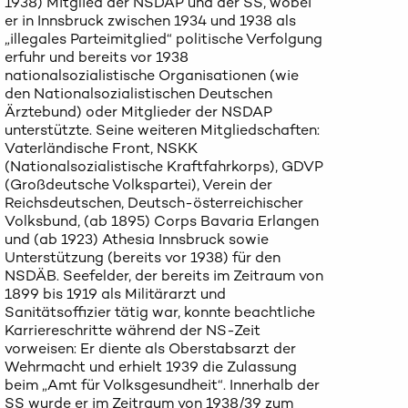
1938) Mitglied der NSDAP und der SS, wobei
er in Innsbruck zwischen 1934 und 1938 als
„illegales Parteimitglied“ politische Verfolgung
erfuhr und bereits vor 1938
nationalsozialistische Organisationen (wie
den Nationalsozialistischen Deutschen
Ärztebund) oder Mitglieder der NSDAP
unterstützte. Seine weiteren Mitgliedschaften:
Vaterländische Front, NSKK
(Nationalsozialistische Kraftfahrkorps), GDVP
(Großdeutsche Volkspartei), Verein der
Reichsdeutschen, Deutsch-österreichischer
Volksbund, (ab 1895) Corps Bavaria Erlangen
und (ab 1923) Athesia Innsbruck sowie
Unterstützung (bereits vor 1938) für den
NSDÄB. Seefelder, der bereits im Zeitraum von
1899 bis 1919 als Militärarzt und
Sanitätsoffizier tätig war, konnte beachtliche
Karriereschritte während der NS-Zeit
vorweisen: Er diente als Oberstabsarzt der
Wehrmacht und erhielt 1939 die Zulassung
beim „Amt für Volksgesundheit“. Innerhalb der
SS wurde er im Zeitraum von 1938/39 zum