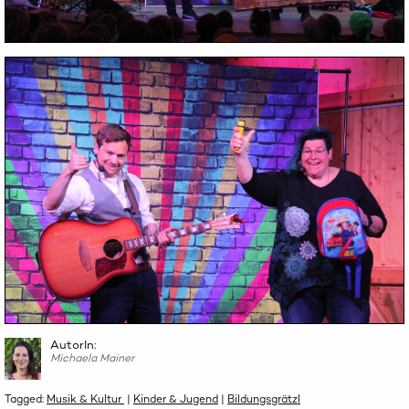
AutorIn:
Michaela Mainer
Tagged:
Musik & Kultur
|
Kinder & Jugend
|
Bildungsgrätzl