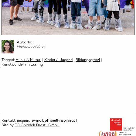
AutorIn:
Michaela Mainer
Tagged:
Musik & Kultur
|
Kinder & Jugend
|
Bildungsgrätzl
|
Kunstwandeln in Essling
Kontakt: inspirin
,
e-mail:
office@inspirin.at
|
Site by
FC Chladek Drastil GmbH