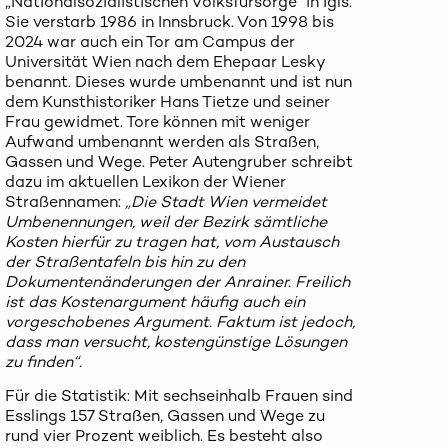
„Nationalsozialistischen Volksfürsorge“ in Igls.
Sie verstarb 1986 in Innsbruck. Von 1998 bis
2024 war auch ein Tor am Campus der
Universität Wien nach dem Ehepaar Lesky
benannt. Dieses wurde umbenannt und ist nun
dem Kunsthistoriker Hans Tietze und seiner
Frau gewidmet. Tore können mit weniger
Aufwand umbenannt werden als Straßen,
Gassen und Wege. Peter Autengruber schreibt
dazu im aktuellen Lexikon der Wiener
Straßennamen:
„Die Stadt Wien vermeidet
Umbenennungen, weil der Bezirk sämtliche
Kosten hierfür zu tragen hat, vom Austausch
der Straßentafeln bis hin zu den
Dokumentenänderungen der Anrainer. Freilich
ist das Kostenargument häufig auch ein
vorgeschobenes Argument. Faktum ist jedoch,
dass man versucht, kostengünstige Lösungen
zu finden“.
Für die Statistik: Mit sechseinhalb Frauen sind
Esslings 157 Straßen, Gassen und Wege zu
rund vier Prozent weiblich. Es besteht also