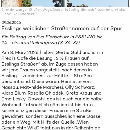
Einer der wenigen Straßen, Wege, Gassen in Essling, die nach Frauen benannt sind
(Foto: Eva Flehschurz)
09.06.2026
Esslings weiblichen Straßennamen auf der Spur
Ein Beitrag von Eva Flehschurz in ESSLING Nr.
14 - ein stadtteilmagazin (S. 36-37)
Am 8. März 2026 hielten Gertie Gold und ich in
Fredi’s Cafe die Lesung „6 ½ Frauen auf
Esslings Straßen“ ab. Im Zuge dessen haben
wir jene Frauen vorgestellt, nach denen in
Essling – zumindest zur Hälfte – Straßen
benannt sind. Diese wären: Henriette von
Nassau, Mat-hilde Marchesi, Olly Schwarz,
Klara Blum, Rosalia Chladek, Greta Kraus und
Erna Lesky. Obwohl, das ist auch nur die halbe
Wahrheit. Tatsächlich nämlich ist bis dato
keiner einzigen dieser Frauen eine Straße
gewidmet, sondern ausschließlich eine Gasse
oder ein Weg. Mit Hilfe der Quelle „Wien
Geschichte Wiki“ folgt nun in der Reihenfolge