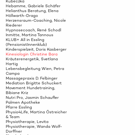
Kubeczka
Hebamme, Gabriele Schäfer
Helianthus Beratung, Elena
Höllwarth-Drago
Herzensraum-Coaching, Nicole
Riederer
Hypnosecoach, René Schodl
Inmitte, Martina Tannous
KLUB+ All in Essling
(PensionistInnenklub)
Kinderspielzeit, Doris Kasberger
Kinesiologin Christine Bara
Kräuterenergetik, Svetlana
Hartig
Lebensbegleitung Wien, Petra
Campa
Massagepraxis D. Felbinger
Mediation Brigitte Schuckert
Movement Hundetraining,
Bibiane Kriz
Nutri Pro, Jasmin Schaufler
Palmen Apotheke
Pfarre Essling
Physio4Life, Martina Östreicher
& Team
Physiotherapie, Levita
Physiotherapie, Wanda Wolf-
Dorffner