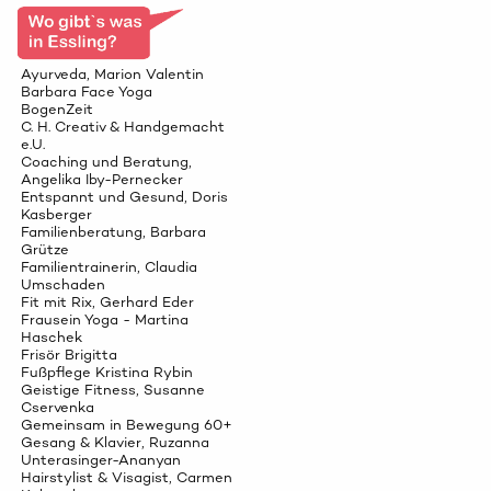
Ayurveda, Marion Valentin
Barbara Face Yoga
BogenZeit
C. H. Creativ & Handgemacht
e.U.
Coaching und Beratung,
Angelika Iby-Pernecker
Entspannt und Gesund, Doris
Kasberger
Familienberatung, Barbara
Grütze
Familientrainerin, Claudia
Umschaden
Fit mit Rix, Gerhard Eder
Frausein Yoga - Martina
Haschek
Frisör Brigitta
Fußpflege Kristina Rybin
Geistige Fitness, Susanne
Cservenka
Gemeinsam in Bewegung 60+
Gesang & Klavier, Ruzanna
Unterasinger-Ananyan
Hairstylist & Visagist, Carmen