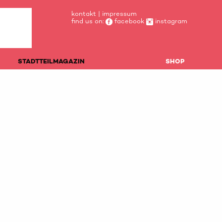
kontakt
|
impressum
find us on:
facebook
instagram
STADTTEILMAGAZIN
SHOP