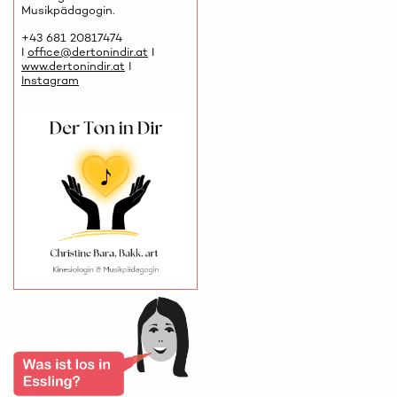
Musikpädagogin.
+43 681 20817474
I
office@dertonindir.at
I
www.dertonindir.at
I
Instagram