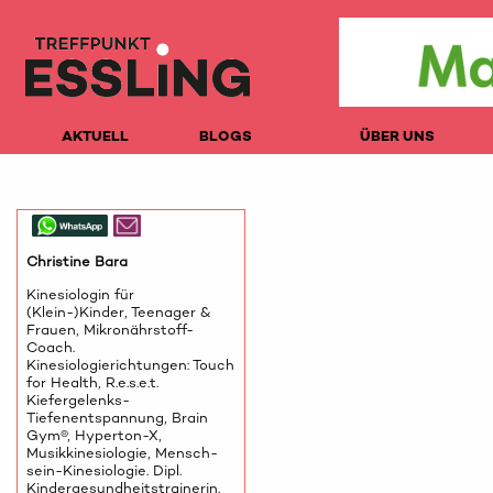
AKTUELL
BLOGS
ÜBER UNS
Christine Bara
Kinesiologin für
(Klein-)Kinder, Teenager &
Frauen, Mikronährstoff-
Coach.
Kinesiologierichtungen: Touch
for Health, R.e.s.e.t.
Kiefergelenks-
Tiefenentspannung, Brain
Gym®, Hyperton-X,
Musikkinesiologie, Mensch-
sein-Kinesiologie. Dipl.
Kindergesundheitstrainerin.