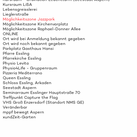
Kursraum LiSA
Lebensgreisslerei
Lieglerstraße
Möglichkeitszone Jazzpark
Möglichkeitszone Kirchenvorplatz
Möglichkeitszone Raphael-Donner Allee
ONLINE
Ort wird bei Anmeldung bekannt gegeben
Ort wird noch bekannt gegeben
Parkplatz Gasthaus Hansi
Pfarre Essling
Pfarrekirche Essling
Physio Levita
Physio4Life - Gruppenraum
Pizzeria Mediterrano
Queen Essling
Schloss Essling, Arkaden
Seestadt Aspern
Seminarraum Esslinger Hauptstraße 70
Treffpunkt Capture the Flag
VHS Groß Enzersdorf (Standort NMS GE)
Veränderbar
mppf bewegt Aspern
xundZeit-Garten