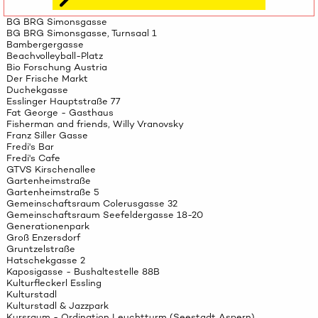
BG BRG Simonsgasse
BG BRG Simonsgasse, Turnsaal 1
Bambergergasse
Beachvolleyball-Platz
Bio Forschung Austria
Der Frische Markt
Duchekgasse
Esslinger Hauptstraße 77
Fat George - Gasthaus
Fisherman and friends, Willy Vranovsky
Franz Siller Gasse
Fredi's Bar
Fredi's Cafe
GTVS Kirschenallee
Gartenheimstraße
Gartenheimstraße 5
Gemeinschaftsraum Colerusgasse 32
Gemeinschaftsraum Seefeldergasse 18-20
Generationenpark
Groß Enzersdorf
Gruntzelstraße
Hatschekgasse 2
Kaposigasse - Bushaltestelle 88B
Kulturfleckerl Essling
Kulturstadl
Kulturstadl & Jazzpark
Kursraum - Ordination Leuchtturm (Seestadt Aspern)