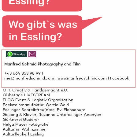
Manfred Schmid Photography and Film
+43 664 853 98 99 I
me@manfredschmid.com
I
www.manfredschmid.com
I
Facebook
C. H. Creativ & Handgemacht e.U.
Clubstage LIVESTREAM
ELOG Event & Logistik Organisation
Edelsteinmanufaktur, Gertie Gold
Esslinger Schreibfreu(n)de, Evi Flehschurz
Gesang & Klavier, Ruzanna Unterasinger-Ananyan
Gärtnerei Gaderer
Helga Mayer Fotografie
Kultur im Wohnzimmer
Kulturfleckerl Essling