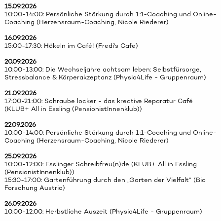
15.09.2026
10:00-14:00: Persönliche Stärkung durch 1:1-Coaching und Online-
Coaching (Herzensraum-Coaching, Nicole Riederer)
16.09.2026
15:00-17:30: Häkeln im Café! (Fredi's Cafe)
20.09.2026
10:00-13:00: Die Wechseljahre achtsam leben: Selbstfürsorge,
Stressbalance & Körperakzeptanz (Physio4Life - Gruppenraum)
21.09.2026
17:00-21:00: Schraube locker - das kreative Reparatur Café
(KLUB+ All in Essling (PensionistInnenklub))
22.09.2026
10:00-14:00: Persönliche Stärkung durch 1:1-Coaching und Online-
Coaching (Herzensraum-Coaching, Nicole Riederer)
25.09.2026
10:00-12:00: Esslinger Schreibfreu(n)de (KLUB+ All in Essling
(PensionistInnenklub))
15:30-17:00: Gartenführung durch den „Garten der Vielfalt“ (Bio
Forschung Austria)
26.09.2026
10:00-12:00: Herbstliche Auszeit (Physio4Life - Gruppenraum)