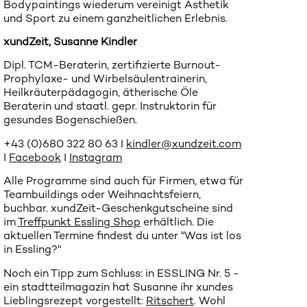
Bodypaintings wiederum vereinigt Ästhetik
und Sport zu einem ganzheitlichen Erlebnis.
xundZeit, Susanne Kindler
Dipl. TCM-Beraterin, zertifizierte Burnout-
Prophylaxe- und Wirbelsäulentrainerin,
Heilkräuterpädagogin, ätherische Öle
Beraterin und staatl. gepr. Instruktorin für
gesundes Bogenschießen.
+43 (0)680 322 80 63 I
kindler@xundzeit.com
I
Facebook
I
Instagram
Alle Programme sind auch für Firmen, etwa für
Teambuildings oder Weihnachtsfeiern,
buchbar. xundZeit-Geschenkgutscheine sind
im
Treffpunkt Essling Shop
erhältlich. Die
aktuellen Termine findest du unter "Was ist los
in Essling?"
Noch ein Tipp zum Schluss: in ESSLING Nr. 5 -
ein stadtteilmagazin hat Susanne ihr xundes
Lieblingsrezept vorgestellt:
Ritschert
. Wohl