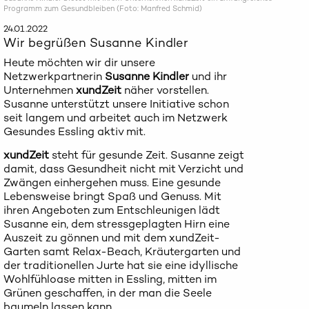
Programm zum Gesundbleiben (Foto: Manfred Schmid)
24.01.2022
Wir begrüßen Susanne Kindler
Heute möchten wir dir unsere
Netzwerkpartnerin
Susanne Kindler
und ihr
Unternehmen
xundZeit
näher vorstellen.
Susanne unterstützt unsere Initiative schon
seit langem und arbeitet auch im Netzwerk
Gesundes Essling aktiv mit.
xundZeit
steht für gesunde Zeit. Susanne zeigt
damit, dass Gesundheit nicht mit Verzicht und
Zwängen einhergehen muss. Eine gesunde
Lebensweise bringt Spaß und Genuss. Mit
ihren Angeboten zum Entschleunigen lädt
Susanne ein, dem stressgeplagten Hirn eine
Auszeit zu gönnen und mit dem xundZeit-
Garten samt Relax-Beach, Kräutergarten und
der traditionellen Jurte hat sie eine idyllische
Wohlfühloase mitten in Essling, mitten im
Grünen geschaffen, in der man die Seele
baumeln lassen kann.