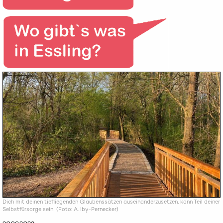
Dich mit deinen tiefliegenden Glaubenssätzen auseinanderzusetzen, kann Teil deiner
Selbstfürsorge sein! (Foto: A. Iby-Pernecker)