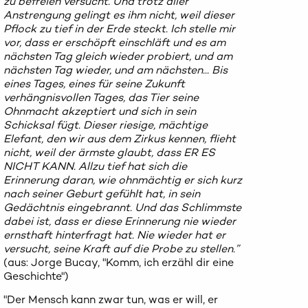
zu befreien versucht. Und trotz aller
Anstrengung gelingt es ihm nicht, weil dieser
Pflock zu tief in der Erde steckt. Ich stelle mir
vor, dass er erschöpft einschläft und es am
nächsten Tag gleich wieder probiert, und am
nächsten Tag wieder, und am nächsten... Bis
eines Tages, eines für seine Zukunft
verhängnisvollen Tages, das Tier seine
Ohnmacht akzeptiert und sich in sein
Schicksal fügt. Dieser riesige, mächtige
Elefant, den wir aus dem Zirkus kennen, flieht
nicht, weil der ärmste glaubt, dass ER ES
NICHT KANN. Allzu tief hat sich die
Erinnerung daran, wie ohnmächtig er sich kurz
nach seiner Geburt gefühlt hat, in sein
Gedächtnis eingebrannt. Und das Schlimmste
dabei ist, dass er diese Erinnerung nie wieder
ernsthaft hinterfragt hat. Nie wieder hat er
versucht, seine Kraft auf die Probe zu stellen.”
(aus: Jorge Bucay, "Komm, ich erzähl dir eine
Geschichte")
"Der Mensch kann zwar tun, was er will, er