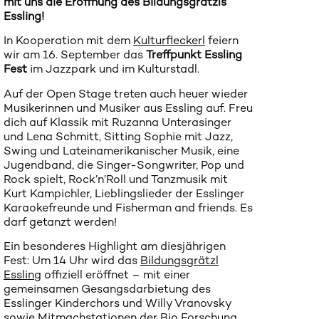
mit uns die Eröffnung des Bildungsgrätzls
Essling!
In Kooperation mit dem
Kulturfleckerl
feiern
wir am 16. September das
Treffpunkt Essling
Fest
im Jazzpark und im Kulturstadl.
Auf der Open Stage treten auch heuer wieder
Musikerinnen und Musiker aus Essling auf. Freu
dich auf Klassik mit Ruzanna Unterasinger
und Lena Schmitt, Sitting Sophie mit Jazz,
Swing und Lateinamerikanischer Musik, eine
Jugendband, die Singer-Songwriter, Pop und
Rock spielt, Rock’n’Roll und Tanzmusik mit
Kurt Kampichler, Lieblingslieder der Esslinger
Karaokefreunde und Fisherman and friends. Es
darf getanzt werden!
Ein besonderes Highlight am diesjährigen
Fest: Um 14 Uhr wird das
Bildungsgrätzl
Essling
offiziell eröffnet – mit einer
gemeinsamen Gesangsdarbietung des
Esslinger Kinderchors und Willy Vranovsky
sowie Mitmachstationen der Bio Forschung