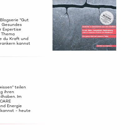
 Blogserie "Gut
ks Gesundes
r Expertise
as Thema
e du Kraft und
erankern kannst
issen" teilen
g ihren
ilhaben. Im
FCARE
und Energie
 kannst - heute