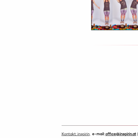
Kontakt: inspirin
,
e-mail:
office@inspirin.at
|