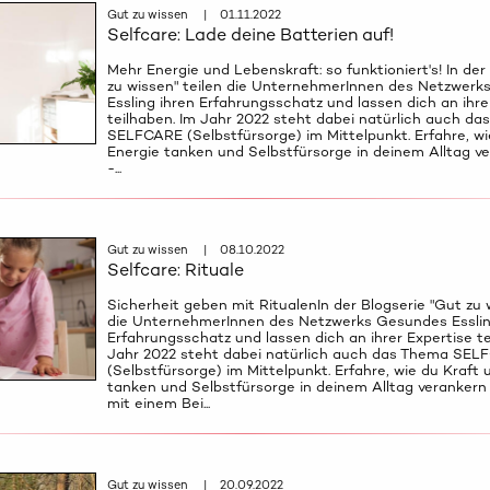
Gut zu wissen | 01.11.2022
Selfcare: Lade deine Batterien auf!
Mehr Energie und Lebenskraft: so funktioniert's! In der
zu wissen" teilen die UnternehmerInnen des Netzwer
Essling ihren Erfahrungsschatz und lassen dich an ihre
teilhaben. Im Jahr 2022 steht dabei natürlich auch d
SELFCARE (Selbstfürsorge) im Mittelpunkt. Erfahre, wi
Energie tanken und Selbstfürsorge in deinem Alltag v
-...
Gut zu wissen | 08.10.2022
Selfcare: Rituale
Sicherheit geben mit RitualenIn der Blogserie "Gut zu w
die UnternehmerInnen des Netzwerks Gesundes Esslin
Erfahrungsschatz und lassen dich an ihrer Expertise te
Jahr 2022 steht dabei natürlich auch das Thema SEL
(Selbstfürsorge) im Mittelpunkt. Erfahre, wie du Kraft 
tanken und Selbstfürsorge in deinem Alltag verankern
mit einem Bei...
Gut zu wissen | 20.09.2022