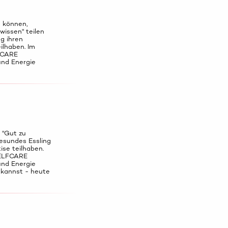
u können,
wissen" teilen
g ihren
ilhaben. Im
FCARE
und Energie
 "Gut zu
esundes Essling
ise teilhaben.
SELFCARE
und Energie
 kannst - heute