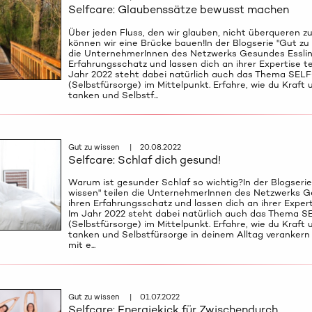
Selfcare: Glaubenssätze bewusst machen
Über jeden Fluss, den wir glauben, nicht überqueren z
können wir eine Brücke bauen!In der Blogserie "Gut zu 
die UnternehmerInnen des Netzwerks Gesundes Esslin
Erfahrungsschatz und lassen dich an ihrer Expertise te
Jahr 2022 steht dabei natürlich auch das Thema SEL
(Selbstfürsorge) im Mittelpunkt. Erfahre, wie du Kraft 
tanken und Selbstf...
Gut zu wissen | 20.08.2022
Selfcare: Schlaf dich gesund!
Warum ist gesunder Schlaf so wichtig?In der Blogserie
wissen" teilen die UnternehmerInnen des Netzwerks G
ihren Erfahrungsschatz und lassen dich an ihrer Expert
Im Jahr 2022 steht dabei natürlich auch das Thema 
(Selbstfürsorge) im Mittelpunkt. Erfahre, wie du Kraft 
tanken und Selbstfürsorge in deinem Alltag verankern
mit e...
Gut zu wissen | 01.07.2022
Selfcare: Energiekick für Zwischendurch