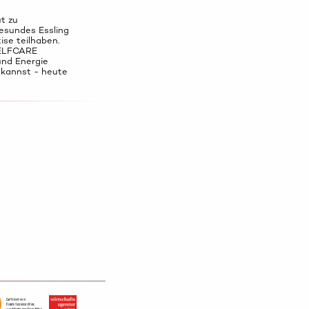
t zu
esundes Essling
ise teilhaben.
SELFCARE
und Energie
 kannst - heute