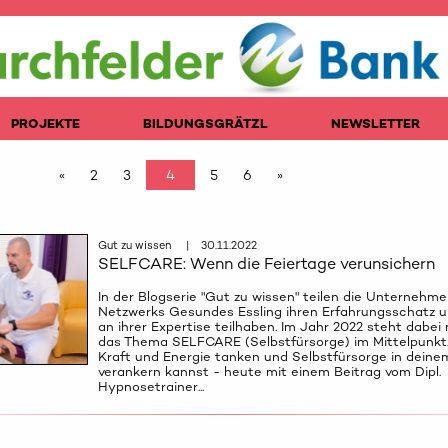
PROJEKTE
BILDUNGSGRÄTZL
NEWSLETTER
«
2
3
4
5
6
»
Gut zu wissen | 30.11.2022
SELFCARE: Wenn die Feiertage verunsichern
In der Blogserie "Gut zu wissen" teilen die Unternehm
Netzwerks Gesundes Essling ihren Erfahrungsschatz u
an ihrer Expertise teilhaben. Im Jahr 2022 steht dabei
das Thema SELFCARE (Selbstfürsorge) im Mittelpunkt. 
Kraft und Energie tanken und Selbstfürsorge in deine
verankern kannst - heute mit einem Beitrag vom Dipl.
Hypnosetrainer...